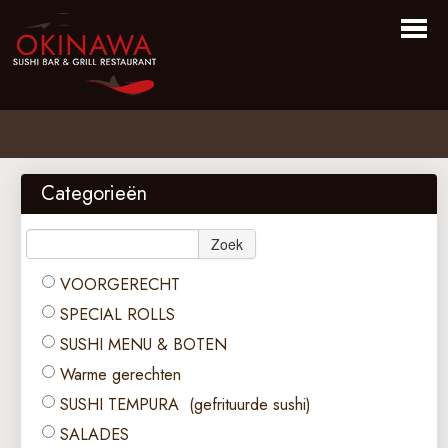
Home
Bestellen
Categorieën
Menu
Zoek
Over Ons
VOORGERECHT
Login
SPECIAL ROLLS
Contact
SUSHI MENU & BOTEN
Warme gerechten
SUSHI TEMPURA (gefrituurde sushi)
SALADES