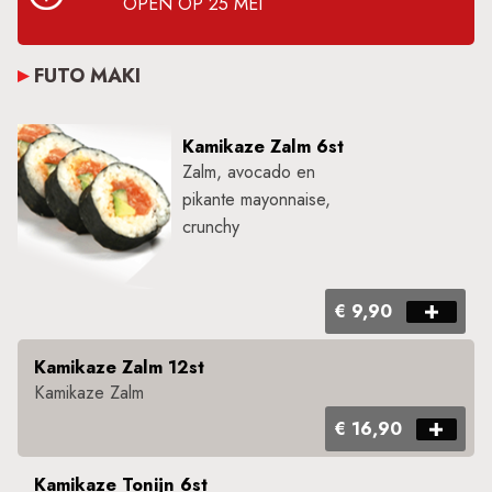
OPEN OP 25 MEI
FUTO MAKI
Kamikaze Zalm 6st
​Zalm, avocado en
pikante mayonnaise,
crunch​y
€ 9,90
Kamikaze Zalm 12st
Kamikaze Zalm
€ 16,90
Kamikaze Tonijn 6st