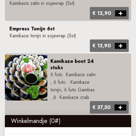
Kamikaze zalm in sojawrap​ ​(5st)
€ 12,90
Empress Tonijn 6st
Kamikaze tonijn in sojawrap​ ​(5st)
€ 13,90
Kamikaze boot 24
stuks
6 futo Kamikaze zalm
, 6 futo Kamikaze
tonijn, 6 futo Gambas
,6 Kamikaze crab
€ 37,50
Winkelmandje (
0
#)